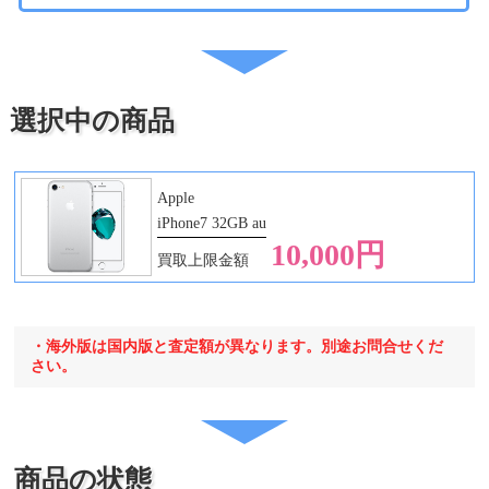
・iPad Pro 12.9 第2
代
世代
・iPad Pro 12.9 第3
世代
・iPad Pro 12.9 第4
選択中の商品
世代
・iPad Pro 12.9 第5
世代
・iPad Pro 12.9 第6
Apple
世代
iPhone7 32GB au
・iPad Pro 13 第1世
10,000円
買取上限金額
代
・海外版は国内版と査定額が異なります。別途お問合せくだ
さい。
商品の状態