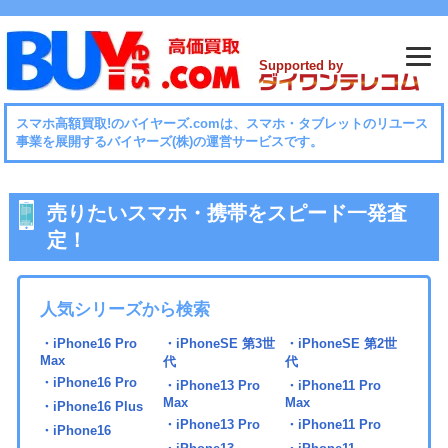
Supported by
スマホ⾼額買取!のバイヤーズ.comは、スマホ・タブレットのリユース
事業を展開するバイヤーズ(株)の運営サービスです。
売りたいスマホ・携帯をスピード一発査
定！
人気シリーズから検索
・iPhone16 Pro
・iPhoneSE 第3世
・iPhoneSE 第2世
Max
代
代
・iPhone16 Pro
・iPhone13 Pro
・iPhone11 Pro
Max
Max
・iPhone16 Plus
・iPhone13 Pro
・iPhone11 Pro
・iPhone16