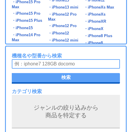
・iPhone13
・iPhone11
・iPhone15 Pro
Max
・iPhone13 mini
・iPhoneXs Max
・iPhone15 Pro
・iPhone12 Pro
・iPhoneXs
Max
・iPhone15 Plus
・iPhoneXR
・iPhone12 Pro
・iPhone15
・iPhoneX
・iPhone12
・iPhone14 Pro
・iPhone8 Plus
Max
・iPhone12 mini
・iPhone8
・iPhone14 Pro
・iPhone7 Plus
・iPhone14 Plus
機種名や型番から検索
・iPhone7
・iPhone14
・iPad 第5世代
・iPad mini6
・iPad Pro 11 第2世
検索
代
・iPad 第6世代
・iPad Air2
・iPad Pro 11 第3世
・iPad 第7世代
・iPad Air3
代
カテゴリ検索
・iPad 第8世代
・iPad Air4
・iPad Pro 11 第4世
・iPad 第9世代
・iPad Air5
代
ジャンルの絞り込みから
・iPad 第10世代
・iPad Air6
・iPad Pro 11 第5世
商品を特定する
代
・iPad mini3
・iPad Pro 9.7
・iPad Pro 12.9 第1
・iPad mini4
・iPad Pro 10.5
世代
・iPad mini5
・iPad Pro 11 第1世