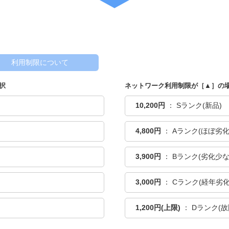
・iPad Pro 13 第1世代
利用制限について
択
ネットワーク利用制限が［▲］の
10,200円
： Sランク(新品)
4,800円
： Aランク(ほぼ劣化
3,900円
： Bランク(劣化少な
3,000円
： Cランク(経年劣化
1,200円(上限)
： Dランク(故