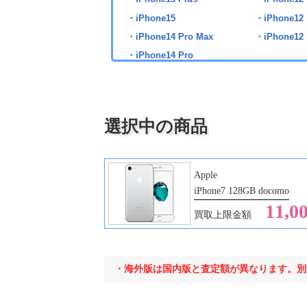
・iPhone15
・iPhone12
・iPhone14 Pro Max
・iPhone12 
・iPhone14 Pro
・iPhone14 Plus
・iPhone14
選択中の商品
・iPad 第5世代
・iPad mini
・iPad 第6世代
・iPad Air2
・iPad 第7世代
・iPad Air3
Apple
・iPad 第8世代
・iPad Air4
iPhone7 128GB docomo
・iPad 第9世代
・iPad Air5
11,0
買取上限金額
・iPad 第10世代
・iPad Air6
・iPad mini3
・iPad Pro 9
・iPad mini4
・iPad Pro 1
・海外版は国内版と査定額が異なります。別
・iPad mini5
・iPad Pro