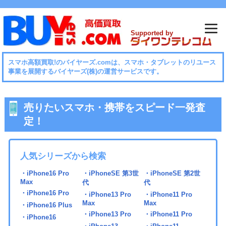
Supported by
スマホ⾼額買取!のバイヤーズ.comは、スマホ・タブレットのリユース
事業を展開するバイヤーズ(株)の運営サービスです。
売りたいスマホ・携帯をスピード一発査
定！
人気シリーズから検索
・iPhone16 Pro
・iPhoneSE 第3世
・iPhoneSE 第2世
Max
代
代
・iPhone16 Pro
・iPhone13 Pro
・iPhone11 Pro
Max
Max
・iPhone16 Plus
・iPhone13 Pro
・iPhone11 Pro
・iPhone16