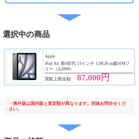
・iPad Pro 12.9 第2
代
世代
・iPad Pro 12.9 第3
世代
・iPad Pro 12.9 第4
選択中の商品
世代
・iPad Pro 12.9 第5
世代
・iPad Pro 12.9 第6
Apple
世代
iPad Air 第6世代 13インチ 128GB au版SIMフ
・iPad Pro 13 第1世
リー（A2899）
代
87,000円
買取上限金額
・海外版は国内版と査定額が異なります。別途お問合せくだ
さい。