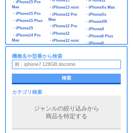
・iPhone13
・iPhone11
・iPhone15 Pro
Max
・iPhone13 mini
・iPhoneXs Max
・iPhone15 Pro
・iPhone12 Pro
・iPhoneXs
Max
・iPhone15 Plus
・iPhoneXR
・iPhone12 Pro
・iPhone15
・iPhoneX
・iPhone12
・iPhone14 Pro
・iPhone8 Plus
Max
・iPhone12 mini
・iPhone8
・iPhone14 Pro
・iPhone7 Plus
・iPhone14 Plus
機種名や型番から検索
・iPhone7
・iPhone14
・iPad 第5世代
・iPad mini6
・iPad Pro 11 第2世
検索
代
・iPad 第6世代
・iPad Air2
・iPad Pro 11 第3世
・iPad 第7世代
・iPad Air3
代
カテゴリ検索
・iPad 第8世代
・iPad Air4
・iPad Pro 11 第4世
・iPad 第9世代
・iPad Air5
代
ジャンルの絞り込みから
・iPad 第10世代
・iPad Air6
・iPad Pro 11 第5世
商品を特定する
代
・iPad mini3
・iPad Pro 9.7
・iPad Pro 12.9 第1
・iPad mini4
・iPad Pro 10.5
世代
・iPad mini5
・iPad Pro 11 第1世