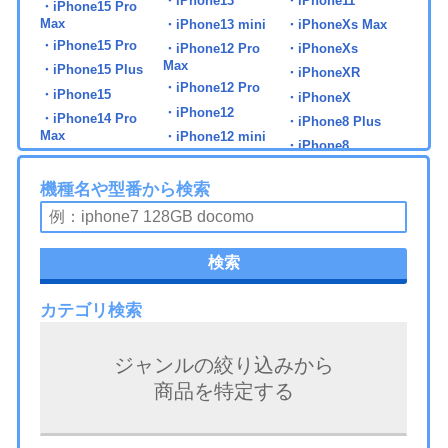
・iPhone13
・iPhone11
・iPhone15 Pro
Max
・iPhone13 mini
・iPhoneXs Max
・iPhone15 Pro
・iPhone12 Pro
・iPhoneXs
Max
・iPhone15 Plus
・iPhoneXR
・iPhone12 Pro
・iPhone15
・iPhoneX
・iPhone12
・iPhone14 Pro
・iPhone8 Plus
Max
・iPhone12 mini
・iPhone8
・iPhone14 Pro
・iPhone7 Plus
・iPhone14 Plus
機種名や型番から検索
・iPhone7
・iPhone14
・iPad 第5世代
・iPad mini6
・iPad Pro 11 第2世
検索
代
・iPad 第6世代
・iPad Air2
・iPad Pro 11 第3世
・iPad 第7世代
・iPad Air3
代
カテゴリ検索
・iPad 第8世代
・iPad Air4
・iPad Pro 11 第4世
・iPad 第9世代
・iPad Air5
代
ジャンルの絞り込みから
・iPad 第10世代
・iPad Air6
・iPad Pro 11 第5世
商品を特定する
代
・iPad mini3
・iPad Pro 9.7
・iPad Pro 12.9 第1
・iPad mini4
・iPad Pro 10.5
世代
・iPad mini5
・iPad Pro 11 第1世