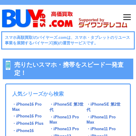
Supported by
スマホ⾼額買取!のバイヤーズ.comは、スマホ・タブレットのリユース
事業を展開するバイヤーズ(株)の運営サービスです。
売りたいスマホ・携帯をスピード一発査
定！
人気シリーズから検索
・iPhone16 Pro
・iPhoneSE 第3世
・iPhoneSE 第2世
Max
代
代
・iPhone16 Pro
・iPhone13 Pro
・iPhone11 Pro
Max
Max
・iPhone16 Plus
・iPhone13 Pro
・iPhone11 Pro
・iPhone16