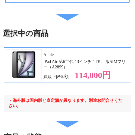
・iPad Pro 12.9 第2
代
世代
・iPad Pro 12.9 第3
世代
・iPad Pro 12.9 第4
選択中の商品
世代
・iPad Pro 12.9 第5
世代
・iPad Pro 12.9 第6
Apple
世代
iPad Air 第6世代 13インチ 1TB au版SIMフリ
・iPad Pro 13 第1世
ー（A2899）
代
114,000円
買取上限金額
・海外版は国内版と査定額が異なります。別途お問合せくだ
さい。