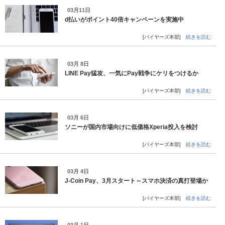
03月11日
d払いがポイント40倍キャンペーンを実施中
[バイヤーズ本部]
続きを読む
03月 8日
LINE Pay猛攻、一気にPay戦争にケリをつけるか
[バイヤーズ本部]
続きを読む
03月 6日
ソニーが国内市場向けに低価格Xperia投入を検討
[バイヤーズ本部]
続きを読む
03月 4日
J-Coin Pay、3月スタート～スマホ決済の真打登場か
[バイヤーズ本部]
続きを読む
03月 1日