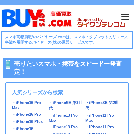
Supported by
スマホ⾼額買取!のバイヤーズ.comは、スマホ・タブレットのリユース
事業を展開するバイヤーズ(株)の運営サービスです。
売りたいスマホ・携帯をスピード一発査
定！
人気シリーズから検索
・iPhone16 Pro
・iPhoneSE 第3世
・iPhoneSE 第2世
Max
代
代
・iPhone16 Pro
・iPhone13 Pro
・iPhone11 Pro
Max
Max
・iPhone16 Plus
・iPhone13 Pro
・iPhone11 Pro
・iPhone16