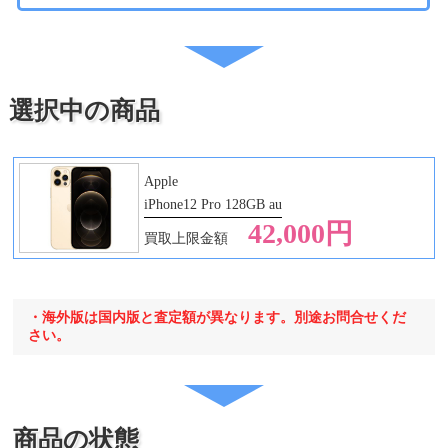
・iPad Pro 12.9 第2
代
世代
・iPad Pro 12.9 第3
世代
・iPad Pro 12.9 第4
選択中の商品
世代
・iPad Pro 12.9 第5
世代
・iPad Pro 12.9 第6
Apple
世代
iPhone12 Pro 128GB au
・iPad Pro 13 第1世
42,000円
買取上限金額
代
・海外版は国内版と査定額が異なります。別途お問合せくだ
さい。
商品の状態