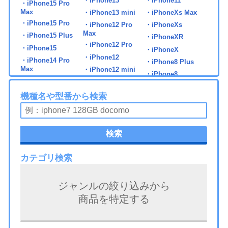
・iPhone13
・iPhone11
・iPhone15 Pro
Max
・iPhone13 mini
・iPhoneXs Max
・iPhone15 Pro
・iPhone12 Pro
・iPhoneXs
Max
・iPhone15 Plus
・iPhoneXR
・iPhone12 Pro
・iPhone15
・iPhoneX
・iPhone12
・iPhone14 Pro
・iPhone8 Plus
Max
・iPhone12 mini
・iPhone8
・iPhone14 Pro
・iPhone7 Plus
・iPhone14 Plus
機種名や型番から検索
・iPhone7
・iPhone14
・iPad 第5世代
・iPad mini6
・iPad Pro 11 第2世
検索
代
・iPad 第6世代
・iPad Air2
・iPad Pro 11 第3世
・iPad 第7世代
・iPad Air3
代
カテゴリ検索
・iPad 第8世代
・iPad Air4
・iPad Pro 11 第4世
・iPad 第9世代
・iPad Air5
代
ジャンルの絞り込みから
・iPad 第10世代
・iPad Air6
・iPad Pro 11 第5世
商品を特定する
代
・iPad mini3
・iPad Pro 9.7
・iPad Pro 12.9 第1
・iPad mini4
・iPad Pro 10.5
世代
・iPad mini5
・iPad Pro 11 第1世