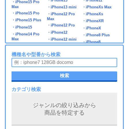
・iPhone13
・iPhone11
・iPhone15 Pro
Max
・iPhone13 mini
・iPhoneXs Max
・iPhone15 Pro
・iPhone12 Pro
・iPhoneXs
Max
・iPhone15 Plus
・iPhoneXR
・iPhone12 Pro
・iPhone15
・iPhoneX
・iPhone12
・iPhone14 Pro
・iPhone8 Plus
Max
・iPhone12 mini
・iPhone8
・iPhone14 Pro
・iPhone7 Plus
・iPhone14 Plus
機種名や型番から検索
・iPhone7
・iPhone14
・iPad 第5世代
・iPad mini6
・iPad Pro 11 第2世
検索
代
・iPad 第6世代
・iPad Air2
・iPad Pro 11 第3世
・iPad 第7世代
・iPad Air3
代
カテゴリ検索
・iPad 第8世代
・iPad Air4
・iPad Pro 11 第4世
・iPad 第9世代
・iPad Air5
代
ジャンルの絞り込みから
・iPad 第10世代
・iPad Air6
・iPad Pro 11 第5世
商品を特定する
代
・iPad mini3
・iPad Pro 9.7
・iPad Pro 12.9 第1
・iPad mini4
・iPad Pro 10.5
世代
・iPad mini5
・iPad Pro 11 第1世