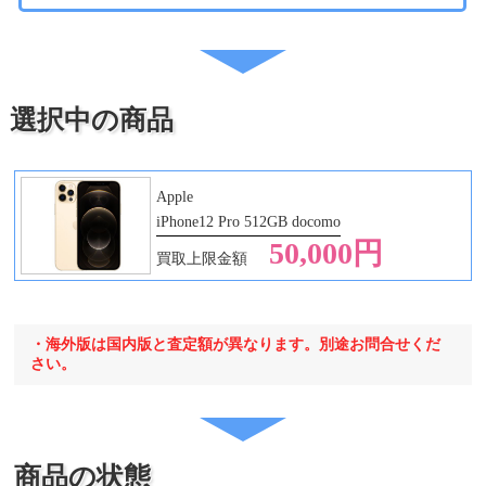
・iPad Pro 12.9 第2
代
世代
・iPad Pro 12.9 第3
世代
・iPad Pro 12.9 第4
選択中の商品
世代
・iPad Pro 12.9 第5
世代
・iPad Pro 12.9 第6
Apple
世代
iPhone12 Pro 512GB docomo
・iPad Pro 13 第1世
50,000円
買取上限金額
代
・海外版は国内版と査定額が異なります。別途お問合せくだ
さい。
商品の状態