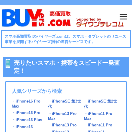
Supported by
スマホ⾼額買取!のバイヤーズ.comは、スマホ・タブレットのリユース
事業を展開するバイヤーズ(株)の運営サービスです。
売りたいスマホ・携帯をスピード一発査
定！
人気シリーズから検索
・iPhone16 Pro
・iPhoneSE 第3世
・iPhoneSE 第2世
Max
代
代
・iPhone16 Pro
・iPhone13 Pro
・iPhone11 Pro
Max
Max
・iPhone16 Plus
・iPhone13 Pro
・iPhone11 Pro
・iPhone16