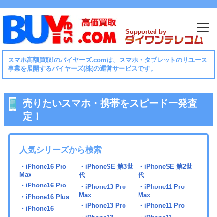
Supported by
スマホ⾼額買取!のバイヤーズ.comは、スマホ・タブレットのリユース
事業を展開するバイヤーズ(株)の運営サービスです。
売りたいスマホ・携帯をスピード一発査
定！
人気シリーズから検索
・iPhone16 Pro
・iPhoneSE 第3世
・iPhoneSE 第2世
Max
代
代
・iPhone16 Pro
・iPhone13 Pro
・iPhone11 Pro
Max
Max
・iPhone16 Plus
・iPhone13 Pro
・iPhone11 Pro
・iPhone16