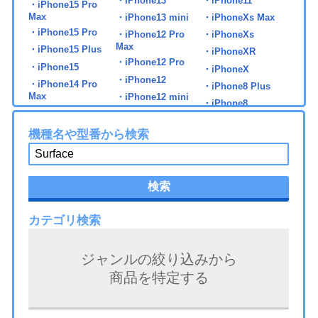
・iPhone13
・iPhone11
・iPhone15 Pro
Max
・iPhone13 mini
・iPhoneXs Max
・iPhone15 Pro
・iPhone12 Pro
・iPhoneXs
Max
・iPhone15 Plus
・iPhoneXR
・iPhone12 Pro
・iPhone15
・iPhoneX
・iPhone12
・iPhone14 Pro
・iPhone8 Plus
Max
・iPhone12 mini
・iPhone8
・iPhone14 Pro
・iPhone7 Plus
・iPhone14 Plus
機種名や型番から検索
・iPhone7
・iPhone14
・iPad 第5世代
・iPad mini6
・iPad Pro 11 第2世
検索
代
・iPad 第6世代
・iPad Air2
・iPad Pro 11 第3世
・iPad 第7世代
・iPad Air3
代
カテゴリ検索
・iPad 第8世代
・iPad Air4
・iPad Pro 11 第4世
・iPad 第9世代
・iPad Air5
代
ジャンルの絞り込みから
・iPad 第10世代
・iPad Air6
・iPad Pro 11 第5世
商品を特定する
代
・iPad mini3
・iPad Pro 9.7
・iPad Pro 12.9 第1
・iPad mini4
・iPad Pro 10.5
世代
・iPad mini5
・iPad Pro 11 第1世